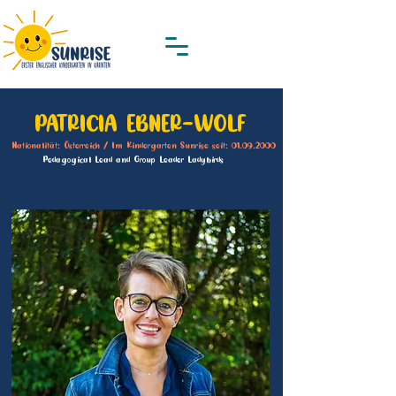
PATRICIA EBNER-WOLF
Nationalität: Österreich / Im Kindergarten Sunrise seit:
01.09.2000
Pedagogical Lead and Group Leader Ladybirds